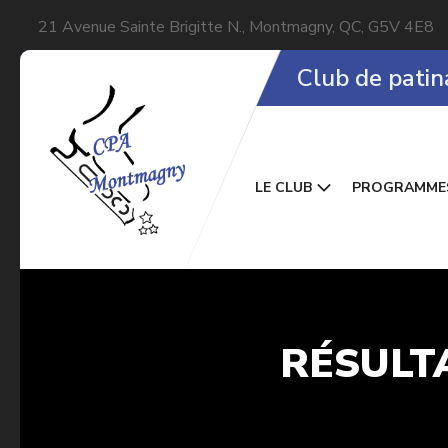
21 Avenue Sainte Brigitte N., Montmagny, QC, G5V 4E8
Club de pati
LE CLUB
PROGRAMME
RÉSULT